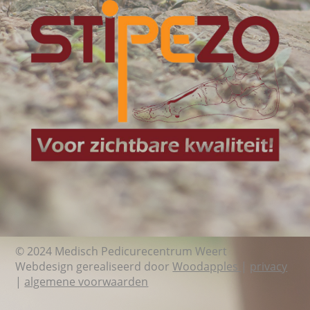
© 2024 Medisch Pedicurecentrum Weert
Webdesign gerealiseerd door
Woodapples
|
privacy
|
algemene voorwaarden