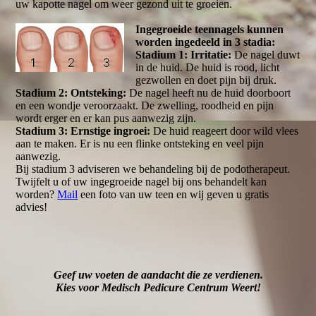
uw kapotte nagel om weer gezond uit te groeien.
Ingegroeide teennagels kunnen
worden ingedeeld in 3 stadia:
Stadium 1: Irritatie:
De nagel duwt
in de huid. De huid is rood, licht
gezwollen en doet pijn bij druk.
Stadium 2: Ontsteking:
De nagel heeft nu de huid doorboort
en een wondje veroorzaakt. De zwelling, roodheid en pijn
wordt erger en er kan pus aanwezig zijn.
Stadium 3: Ernstige ingroei:
De huid reageert door wild vlees
aan te maken. Er is nu een flinke ontsteking en veel pijn
aanwezig.
Bij stadium 3 adviseren we behandeling bij de podotherapeut.
Twijfelt u of uw ingegroeide nagel bij ons behandelt kan
worden?
Mail
een foto van uw teen en wij geven u gratis
advies!
Geef uw voeten de aandacht die ze verdienen.
Kies voor Medisch Pedicure Centrum Weert!