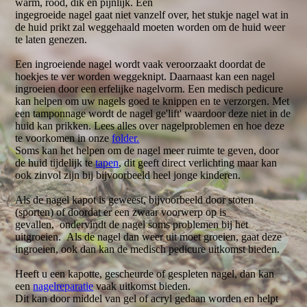
warm, rood, dik en pijnlijk. Een
ingegroeide nagel gaat niet vanzelf over, het stukje nagel wat in
de huid prikt zal weggehaald moeten worden om de huid weer
te laten genezen.
Een ingroeiende nagel wordt vaak veroorzaakt doordat de
hoekjes te ver worden weggeknipt. Daarnaast kan een nagel
ingroeien door een erfelijke nagelvorm. Een medisch pedicure
kan helpen om uw nagels goed te knippen en te verzorgen. Met
een tamponnage wordt de nagel ge'lift' waardoor deze niet in de
huid kan prikken. Lees alles over nagelproblemen en hoe deze
te voorkomen in onze
folder.
Soms kan het helpen om de nagel meer ruimte te geven, door
de huid tijdelijk te
tapen
, dit geeft direct verlichting maar kan
ook zinvol zijn bij bijvoorbeeld heel jonge kinderen.
Als de nagel kapot is geweest, bijvoorbeeld door stoten
(sporten) of doordat er een zwaar voorwerp op is
gevallen, ondervindt de nagel soms problemen bij het
uitgroeien. Als de nagel dan weer uit moet groeien, gaat deze
ingroeien, ook dan kan de medisch pedicure uitkomst bieden.
Heeft u een kapotte, gescheurde of gespleten nagel, dan kan
een
nagelreparatie
vaak uitkomst bieden.
Dit kan door middel van gel of acryl gedaan worden en helpt