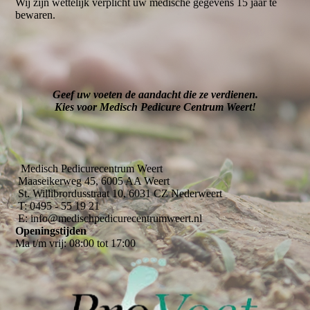
Wij zijn wettelijk verplicht uw medische gegevens 15 jaar te
bewaren.
Geef uw voeten de aandacht die ze verdienen.
Kies voor Medisch Pedicure Centrum Weert!
Medisch Pedicurecentrum Weert
Maaseikerweg 45, 6005 AA Weert
St. Willibrordusstraat 10, 6031 CZ Nederweert
T: 0495 - 55 19 21
E: info@medischpedicurecentrumweert.nl
Openingstijden
Ma t/m vrij: 08:00 tot 17:00